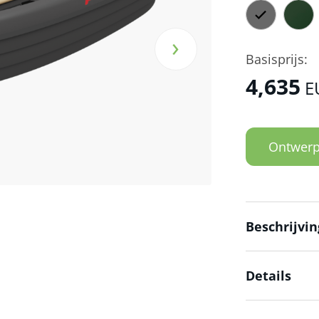
›
Basisprijs​:
4,635
EU
Ontwerp
Beschrijvin
Details