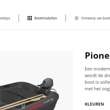
oottips
Bootmodellen
Ontwerp uw boo
Pion
Een moderne
wordt de dro
boot is voll
met het oog
KLEUREN