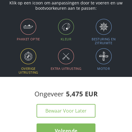
Klik op een icoon om aanpassingen door te voeren en uw
bootvoorkeuren aan te passen:
PAKKET OPTIE
KLEUR
BESTURING EN
ZITRUIMTE
OVERIGE
EXTRA UITRUSTING
MOTOR
UITRUSTING
Ongeveer
5,475 EUR
Bewaar Voor Later
Volgende